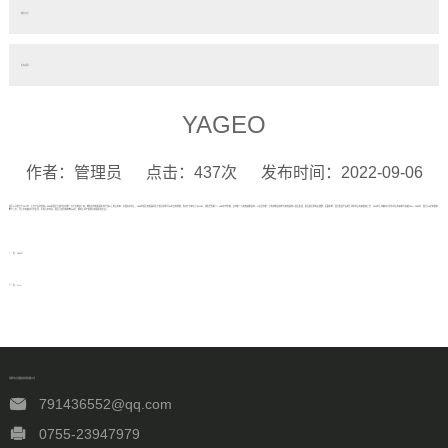
储存芯片
机电器件
YAGEO
作者：管理员
点击：437次
发布时间：2022-09-06
国巨公司创立于1977年，主力产品为各类
。2018年国巨已成为台湾第一大专业
制造厂商，拥有台湾电阻器市场七成以上的占有率；在国际市场上，1999年国巨电阻器总生产量达到单月65亿支的规模，仅次于日本大厂ROHM，排名世界第二。1990年代中期，台湾第一大电容器制造商－
以及台湾第一大电感制造商奇力新陆续加入国巨集团，结合国巨既有之通路、后勤系统，国巨集团产品的全球市场占有率快速上升，2000年全球被动元件市场占有率将可突破10%。1993年，国巨以
4亿的资本
额于
上市，为
上市的被动元件企业，历经六年时间，国巨已成为资本额116亿，拥有全球产销网点的国际化企业。
上一篇：
KEMET
下一篇：
KOA
深圳市云顶国际科技有限公司
791436552@qq.com
0755-23947979